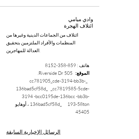
وادي ميامي
ائتلاف الهجرة
ائتلاف من الجماعات الدينية وغيرها من
المنظمات والأفراد الملتزمين بتحقيق
العدالة للمهاجرين.
هاتف
:
859-358-8152
الموقع:
505 Riverside Dr.
_cc781905_cde-3194-bb3b-
136bad5cf58d_ _cc7819585-5cde-
3194 -bcc0195de-136bcc -bb3b-
136bad5cf58d_ 193-58ton ، أوهايو
45405
الرسائل الإخبارية السابقة