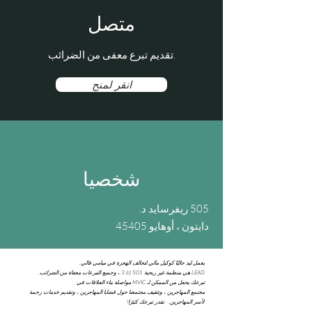
متصل
تقديم تبرع معفى من الضرائب.
انقر لمنح
شخصيا
505 ريفرسايد د.
دايتون ، أوهايو 45405
يعمل ليد حاليًا كوكيل مالي لتحالف الهجرة في ميامي فالي.
LEAD هي منظمة غير ربحية 501 (c) 3 ، وجميع التبرعات معفاة من الضرائب.
تبرعك يجعل من الممكن لـ MVIC مواصلة بناء العلاقات في
مجتمع المهاجرين ، وتثقيف مجتمعنا حول قضايا المهاجرين ، وتقديم خدمات رحمة
لأسر المهاجرين. نقدر تبرعك كثيرًا!