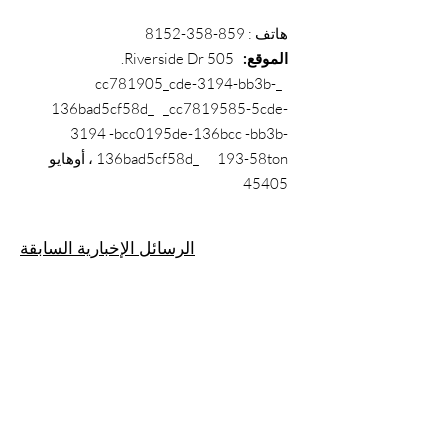
هاتف
:
859-358-8152
الموقع:
505 Riverside Dr.
_cc781905_cde-3194-bb3b-
136bad5cf58d_ _cc7819585-5cde-
3194 -bcc0195de-136bcc -bb3b-
136bad5cf58d_ 193-58ton ، أوهايو
45405
الرسائل الإخبارية السابقة