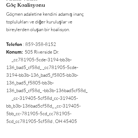
Göç Koalisyonu
Göçmen adaletine kendini adamış inanç
toplulukları ve diğer kuruluşlar ve
bireylerden oluşan bir koalisyon.
Telefon
:
859-358-8152
Konum:
505 Riverside Dr.
_cc781905-5cde-3194-bb3b-
136_bad5_cf58d_ _cc781905-5cde-
3194-bb3b-136_bad5_f5805-bb3b-
136_bad5_f5805-bb3b-
136_bad5_cf58d_ -bb3b-136bad5cf58d_
_cc-319405-5cf58d_cc-319405-
bb_b3b-136bad5cf58d_ _cc-319405-
5bb_cc-781905-5cd_cc781905-
5cd_cc781905-5cf58d , OH 45405