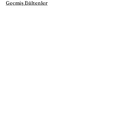
Geçmiş Bültenler
Get Quarterly Newsletters
& Other Updates!
Click on the button below to request to join
our Google Group. This will add you to our
email list to receive newsletters and other
updates.