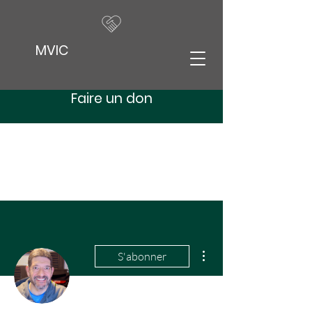
MVIC
Faire un don
Plus d'actions
S'abonner