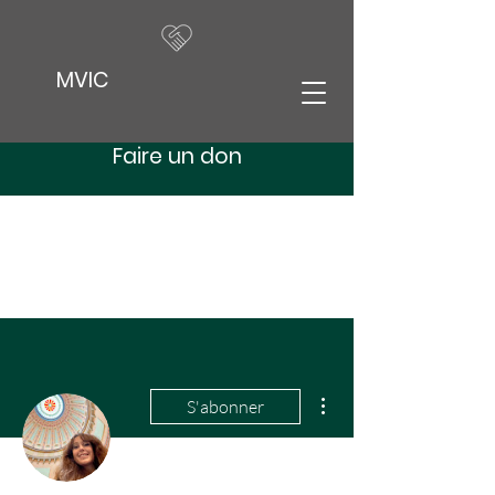
MVIC
Faire un don
Plus d'actions
S'abonner