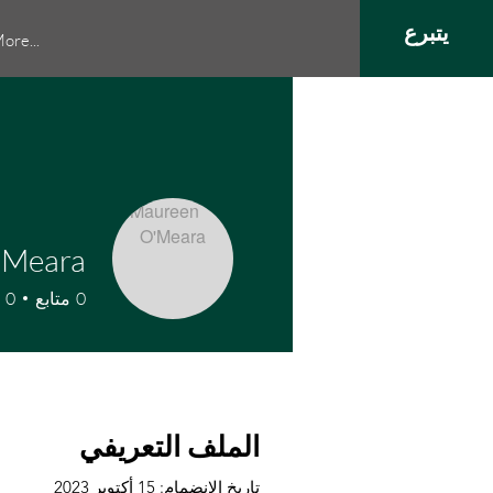
يتبرع
ore...
'Meara
0
متابع
0
الملف التعريفي
تاريخ الانضمام: 15 أكتوبر 2023